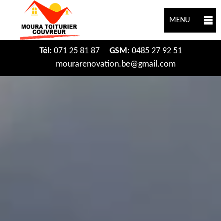
MENU
Tél:
071 25 81 87
GSM:
0485 27 92 51
mourarenovation.be@gmail.com