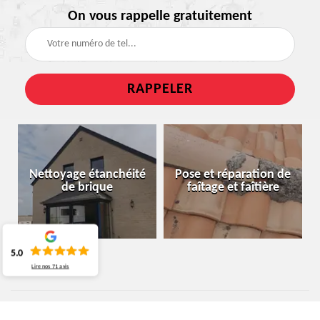
On vous rappelle gratuitement
Nettoyage étanchéité
Pose et réparation de
de brique
faîtage et faîtière
5.0
Lire nos
71
avis
ARTISAN TOITURIER VILLERS-LA-VILLE