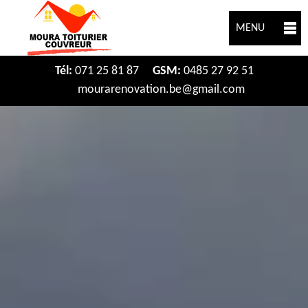
MENU
Tél:
071 25 81 87
GSM:
0485 27 92 51
mourarenovation.be@gmail.com