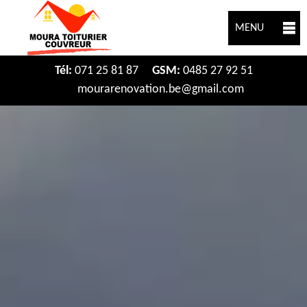
MENU
Tél:
071 25 81 87
GSM:
0485 27 92 51
mourarenovation.be@gmail.com