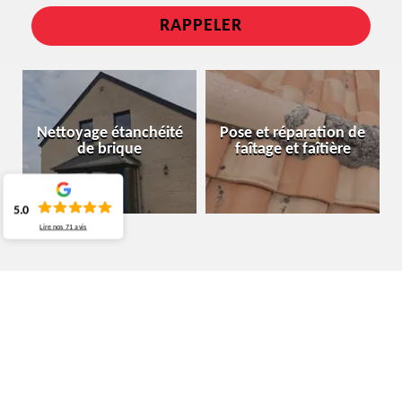
Nettoyage étanchéité
Pose et réparation de
de brique
faîtage et faîtière
5.0
Lire nos
71
avis
ARTISAN TOITURIER LAEKEN 1020
DÉCOUVRIR LE TARIF D’UN ARTISAN TOITURIER
DANS LA VILLE DE LAEKEN
Si vous avez besoin de connaitre le prix à payer pour vos