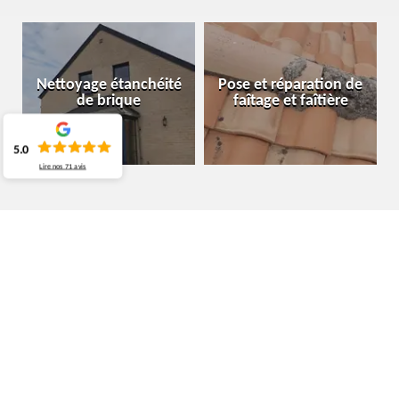
Nettoyage étanchéité
Pose et réparation de
de brique
faîtage et faîtière
5.0
Lire nos
71
avis
ARTISAN TOITURIER HENSIES 7350
OBTENEZ VOTRE DEVIS DANS LES PLUS BREFS
DÉLAIS AVEC LE TOITURIER MOURA COUVREUR
BELGIQUE
Pour accélérer votre processus de choix de toiturier, MOURA
Couvreur Belgique vous donne des détails sur les prix en vous