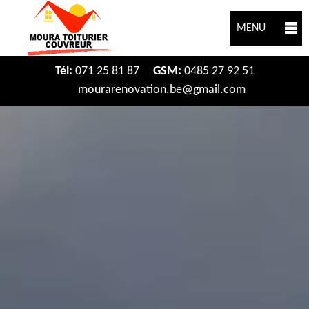
MENU
Tél:
071 25 81 87
GSM:
0485 27 92 51
mourarenovation.be@gmail.com