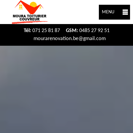
MENU
Tél:
071 25 81 87
GSM:
0485 27 92 51
mourarenovation.be@gmail.com