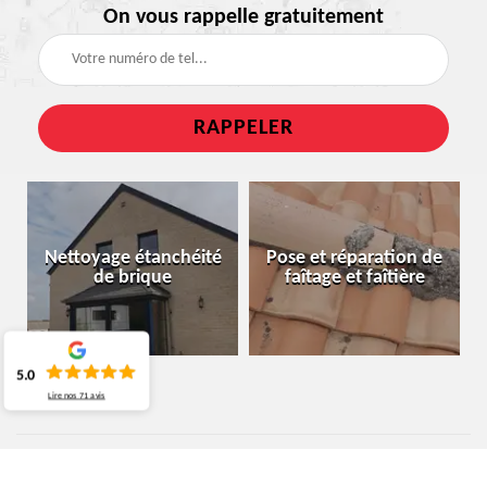
On vous rappelle gratuitement
Nettoyage étanchéité
Pose et réparation de
de brique
faîtage et faîtière
5.0
Lire nos
71
avis
ARTISAN TOITURIER HAM-SUR-