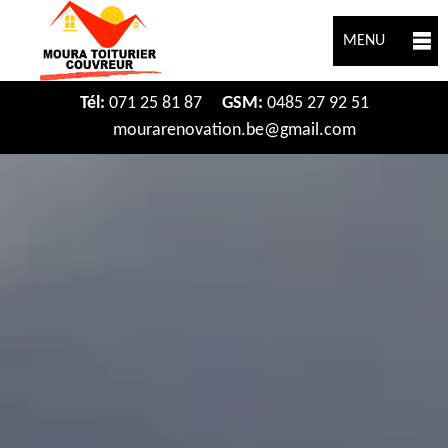
MENU
Tél:
071 25 81 87
GSM:
0485 27 92 51
mourarenovation.be@gmail.com