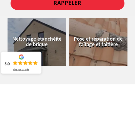
Nettoyage étanchéité
Pose et réparation de
de brique
faîtage et faîtière
5.0
Lire nos
71
avis
ARTISAN TOITURIER BRAINE-L-ALLEUD
1420
TOITURIER MOURA COUVREUR BELGIQUE : UNE
ÉQUIPE ENTIÈRE À VOTRE SERVICE POUR LE