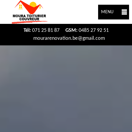
MENU
Tél:
071 25 81 87
GSM:
0485 27 92 51
mourarenovation.be@gmail.com