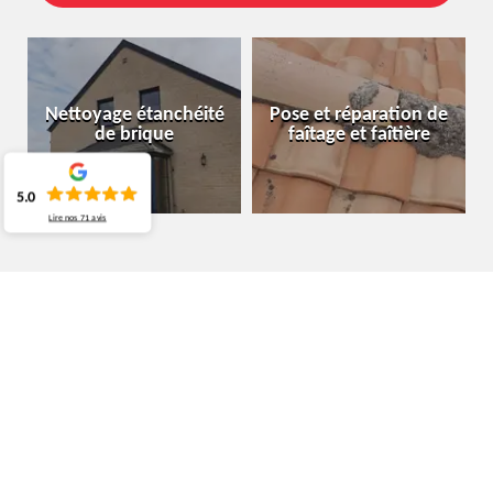
Nettoyage étanchéité
Pose et réparation de
de brique
faîtage et faîtière
5.0
Lire nos
71
avis
ARTISAN TOITURIER AISEAU-PRESLES
6250
OBTENEZ VOTRE DEVIS DANS LES PLUS BREFS
DÉLAIS AVEC LE TOITURIER MOURA COUVREUR
BELGIQUE