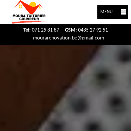
MENU
Tél:
071 25 81 87
GSM:
0485 27 92 51
mourarenovation.be@gmail.com