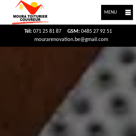
MENU
Tél:
071 25 81 87
GSM:
0485 27 92 51
mourarenovation.be@gmail.com