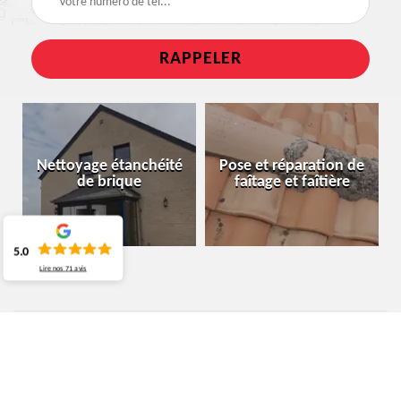
Nettoyage étanchéité
Pose et réparation de
de brique
faîtage et faîtière
5.0
Lire nos
71
avis
ARTISAN COUVREUR ZINGUEUR LENS
7870