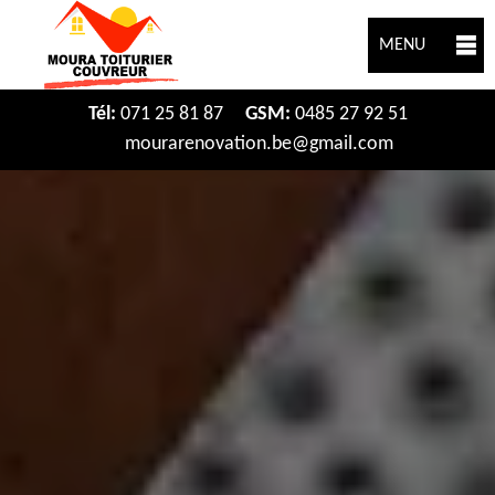
MENU
Tél:
071 25 81 87
GSM:
0485 27 92 51
mourarenovation.be@gmail.com