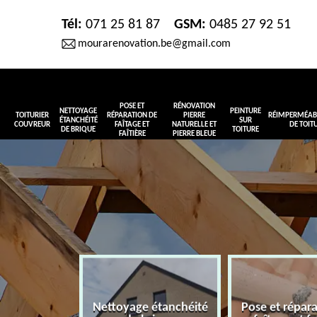
Tél:
071 25 81 87
GSM:
0485 27 92 51
mourarenovation.be@gmail.com
POSE ET
RÉNOVATION
NETTOYAGE
PEINTURE
TOITURIER
RÉPARATION DE
PIERRE
RÉIMPERMÉABI
ÉTANCHÉITÉ
SUR
COUVREUR
FAÎTAGE ET
NATURELLE ET
DE TOIT
DE BRIQUE
TOITURE
FAÎTIÈRE
PIERRE BLEUE
Nettoyage étanchéité
Pose et répar
r couvreur