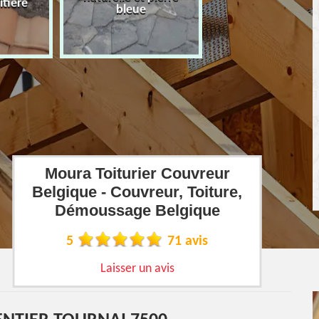
îtière
bleue
Moura Toiturier Couvreur
Belgique - Couvreur, Toiture,
Démoussage Belgique
5
71 avis
Laisser un avis