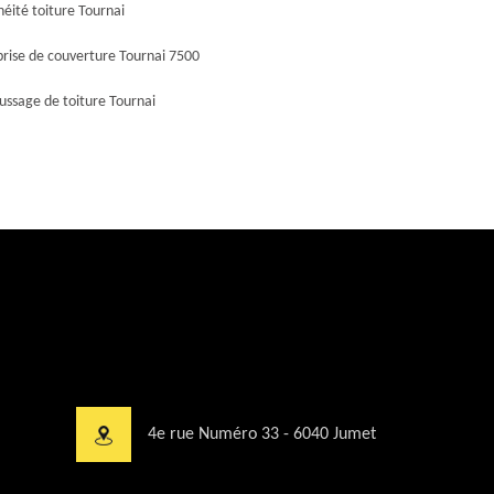
éité toiture Tournai
prise de couverture Tournai 7500
ssage de toiture Tournai
4e rue Numéro 33 - 6040 Jumet