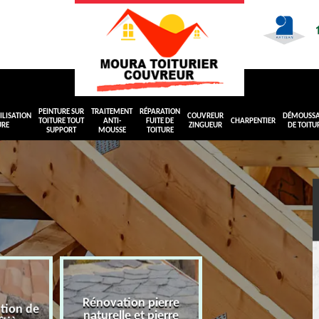
PEINTURE SUR
TRAITEMENT
RÉPARATION
LISATION
COUVREUR
DÉMOUSS
TOITURE TOUT
ANTI-
FUITE DE
CHARPENTIER
URE
ZINGUEUR
DE TOITU
SUPPORT
MOUSSE
TOITURE
Rénovation pierre
ation de
naturelle et pierre
Peinture sur toit