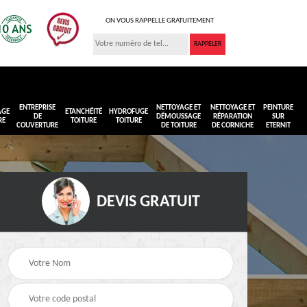
ON VOUS RAPPELLE GRATUITEMENT
ENTREPRISE
NETTOYAGE ET
NETTOYAGE ET
PEINTURE
AGE
ETANCHÉITÉ
HYDROFUGE
DE
DÉMOUSSAGE
RÉPARATION
SUR
RE
TOITURE
TOITURE
COUVERTURE
DE TOITURE
DE CORNICHE
ETERNIT
DEVIS GRATUIT
Réimperméabilisation
Peinture sur toiture
ure