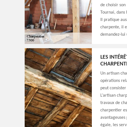
de choisir so
Tournai, dans
Il pratique aus
charpente, il 
demandez-lui u
LES INTÉRÊ
CHARPENT
Un artisan cha
opérations rel
peut consiste
L’artisan char
travaux de cha
charpentier est
avantageuses p
égale, les ser