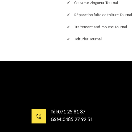
Couvreur zingueur Tournai
Réparation fuite de toiture Tournai
Traitement anti-mousse Tournai
Toiturier Tournai
Tél:
071 25 81 87
GSM:
0485 27 92 51