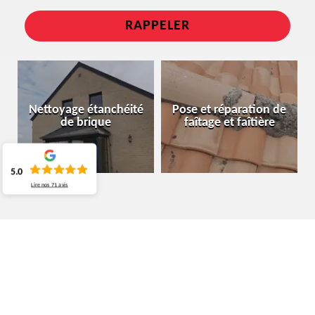
Nettoyage étanchéité
Pose et réparation de
de brique
faîtage et faîtière
5.0
Lire nos
71
avis
ARTISAN CHARPENTIER SILLY 7830
LES PROPRIÉTAIRES DE LA VILLE DE SILLY FONT
CONFIANCE AU CHARPENTIER COUVREUR
MOURA COUVREUR BELGIQUE POUR TOUTES