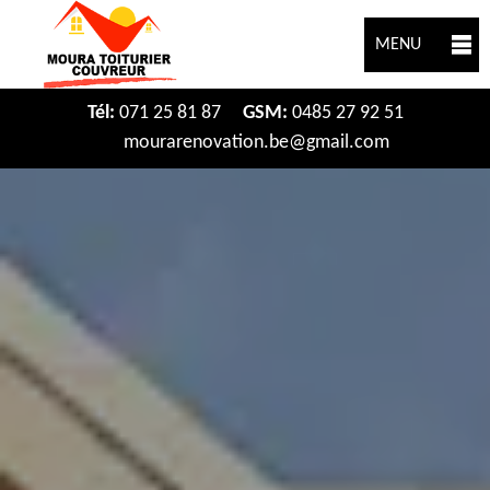
MENU
Tél:
071 25 81 87
GSM:
0485 27 92 51
mourarenovation.be@gmail.com