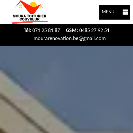
MENU
Tél:
071 25 81 87
GSM:
0485 27 92 51
mourarenovation.be@gmail.com