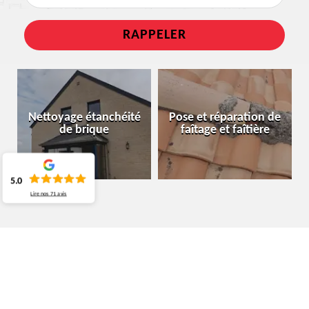
Nettoyage étanchéité
Pose et réparation de
de brique
faîtage et faîtière
5.0
Lire nos
71
avis
ARTISAN CHARPENTIER MONTIGNY-
LE-TILLEUL 6110
FAITES APPEL À MOURA COUVREUR BELGIQUE