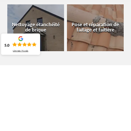
Nettoyage étanchéité
Pose et réparation de
de brique
faîtage et faîtière
5.0
Lire nos
71
avis
ARTISAN CHARPENTIER BERNISSART
7320
MOURA COUVREUR BELGIQUE, UN CHARPENTIER
PROFESSIONNEL À VOTRE SERVICE DANS LA VILLE
DE BERNISSART DANS LE 7320
Leader dans son domaine d’activité, le charpentier