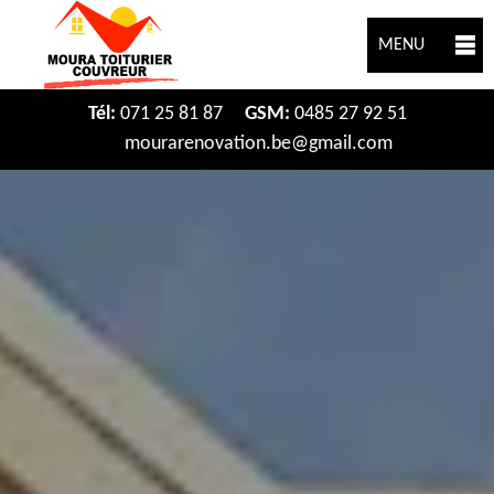
MENU
Tél:
071 25 81 87
GSM:
0485 27 92 51
mourarenovation.be@gmail.com