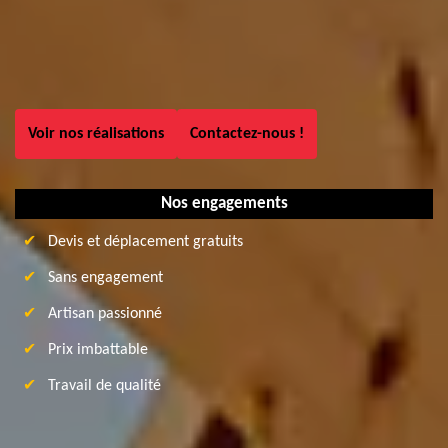
Voir nos réalisations
Contactez-nous !
Nos engagements
Devis et déplacement gratuits
Sans engagement
Artisan passionné
Prix imbattable
Travail de qualité