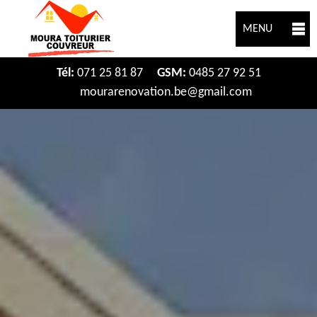
MENU
Tél:
071 25 81 87
GSM:
0485 27 92 51
mourarenovation.be@gmail.com