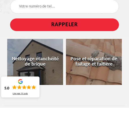
Nettoyage étanchéité
Pose et réparation de
de brique
faîtage et faîtière
5.0
Lire nos
71
avis
ARTISAN CHARPENTIER BELOEIL 7972
DEVIS DE TRAVAUX DE CHARPENTE : LE